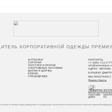
ДИТЕЛЬ КОРПОРАТИВНОЙ ОДЕЖДЫ ПРЕМИУ
ФУТБОЛКИ
КОНТАКТЫ
СОРОЧКИ
+7 (495) 713-177
ГАЛСТУКИ И ПЛАТКИ
info@stoneblack.r
СПОРТИВНЫЕ КОСТЮМЫ
АДРЕС: МОСКВА,
ШАПКИ И ШАРФЫ
БУЛЬВАР ДМИТР
БРЮКИ
СПЕЦОДЕЖДА
МЫ РАБОТАЕМ C 
Яндекс.Карты
0
TELEGRAM
@STO
ВКОНТАКТЕ
PINTE
YOUTUBE
SOSTA
ДЗЕН
VC
логотипы и торговые марки принадлежат их владельцам и используются исключительно в качестве справочной информаци