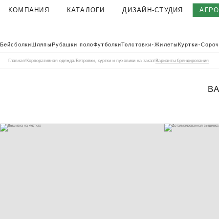
КОМПАНИЯ
КАТАЛОГИ
ДИЗАЙН-СТУДИЯ
АГР
О КОМПАНИИ
Бейсболки
Шляпы
Рубашки поло
Футболки
Толстовки
Жилеты
Куртки
Сороч
▼
▼
КОРПОРАТИВНАЯ ОДЕЖДА
Главная
/
Корпоративная одежда
/
Ветровки, куртки и пуховики на заказ
/
Варианты брендирования
ТЕКСТИЛЬНАЯ ФАБРИКА
КЛИЕНТЫ
В
ОТЗЫВЫ
ПОЛЬЗОВАТЕЛЬСКОЕ СОГЛАШЕНИЕ
ГАРАНТИИ И КАЧЕСТВО
ДОСТАВКА И ОПЛАТА
БЛОГ
ВАКАНСИИ
КОНТАКТЫ
АГР
КАТАЛОГ 2026
КОРПОРАТ