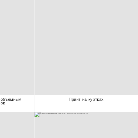
с объёмным
Принт на куртках
ток