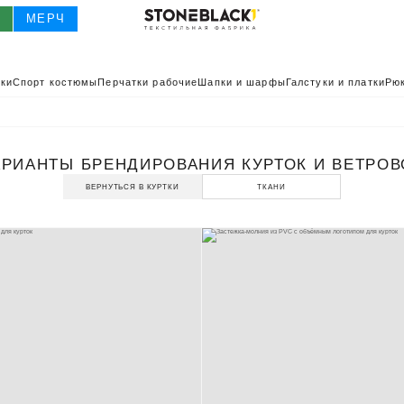
О
МЕРЧ
ки
Спорт костюмы
Перчатки рабочие
Шапки и шарфы
Галстуки и платки
Рюк
АРИАНТЫ БРЕНДИРОВАНИЯ КУРТОК И ВЕТРОВ
ВЕРНУТЬСЯ В КУРТКИ
ТКАНИ
О
КАТАЛОГ 2025
КАТАЛОГ
ИВНАЯ ОДЕЖДА