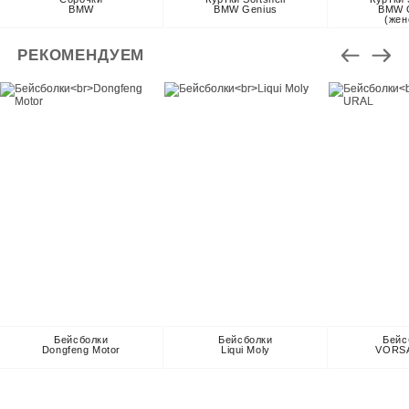
BMW
BMW Genius
BMW 
(жен
РЕКОМЕНДУЕМ
Бейсболки
Бейсболки
Бейс
Dongfeng Motor
Liqui Moly
VORS