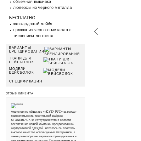
объемная вышивка
люверсы из черного металла
БЕСПЛАТНО
жаккардовый лейбл
пряжка из черного металла с
тиснением логотипа
ВАРИАНТЫ
БРЕНДИРОВАНИЯ
ТКАНИ ДЛЯ
БЕЙСБОЛОК
МОДЕЛИ
БЕЙСБОЛОК
СПЕЦИФИКАЦИЯ
ОТЗЫВ КЛИЕНТА
Акционерное общество «ИСУЗУ РУС» выражает
признательность текстильной фабрике
STONEBLACK за сотрудничество в области
обеспечения нашей компании брендированной
корпоративной одеждой. Хотелось бы отметить
высокое качество используемых материалов, а
также разнообразие вариантов брендирования и
персонализации продукции. Произведенные для