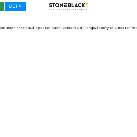
О
МЕРЧ
ки
Спорт костюмы
Перчатки рабочие
Шапки и шарфы
Галстуки и платки
Рюк
О
КАТАЛОГ 2025
КАТАЛОГ
ИВНАЯ ОДЕЖДА