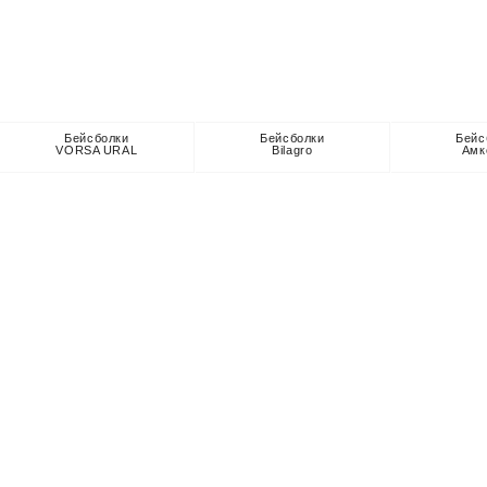
Бейсболки
Бейсболки
Бейс
VORSA URAL
Bilagro
Амк