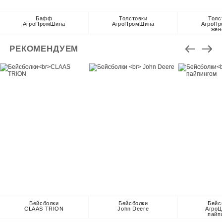
Бафф
Толстовки
Толс
АгроПромШина
АгроПромШина
АгроП
жен
РЕКОМЕНДУЕМ
Бейсболки
Бейсболки
Бейс
CLAAS TRION
John Deere
АгроЦ
пайп