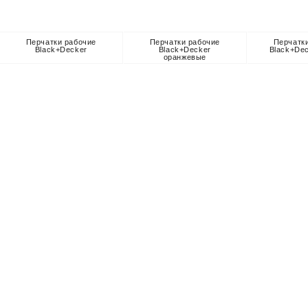
Перчатки рабочие
Перчатки рабочие
Перчатк
Black+Decker
Black+Decker
Black+De
оранжевые