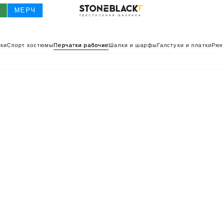
О
МЕРЧ
ки
Спорт костюмы
Перчатки рабочие
Шапки и шарфы
Галстуки и платки
Рюк
О
КАТАЛОГ 2025
КАТАЛОГ
ИВНАЯ ОДЕЖДА