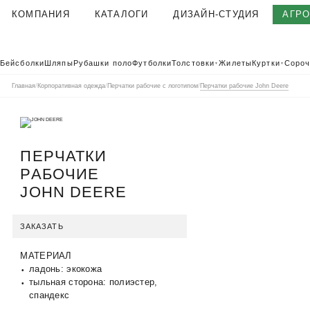
КОМПАНИЯ
КАТАЛОГИ
ДИЗАЙН-СТУДИЯ
АГР
О КОМПАНИИ
Бейсболки
Шляпы
Рубашки поло
Футболки
Толстовки
Жилеты
Куртки
Сороч
▼
▼
КОРПОРАТИВНАЯ ОДЕЖДА
Главная
/
Корпоративная одежда
/
Перчатки рабочие с логотипом
/
Перчатки рабочие John Deere
ТЕКСТИЛЬНАЯ ФАБРИКА
КЛИЕНТЫ
ОТЗЫВЫ
ПЕРЧАТКИ
ПОЛЬЗОВАТЕЛЬСКОЕ СОГЛАШЕНИЕ
РАБОЧИЕ
ГАРАНТИИ И КАЧЕСТВО
JOHN DEERE
ДОСТАВКА И ОПЛАТА
БЛОГ
ЗАКАЗАТЬ
ВАКАНСИИ
МАТЕРИАЛ
КОНТАКТЫ
АГР
КАТАЛОГ 2026
ладонь: экокожа
КОРПОРАТ
тыльная сторона: полиэстер,
спандекс