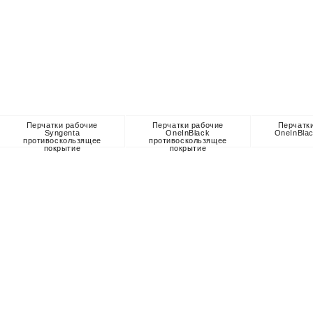
Перчатки рабочие
Перчатки рабочие
Перчатк
Syngenta
OneInBlack
OneInBla
противоскользящее
противоскользящее
покрытие
покрытие