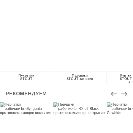
Пуховики
Пуховики
Куртки 
STOUT
STOUT женские
STOUT 
49
РЕКОМЕНДУЕМ