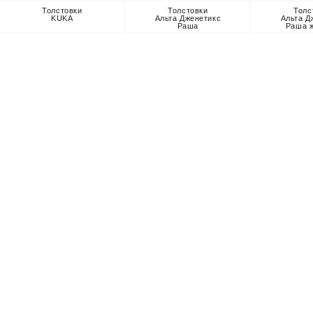
Толстовки
Толстовки
Толс
KUKA
Альта Дженетикс
Альта Д
Раша
Раша 