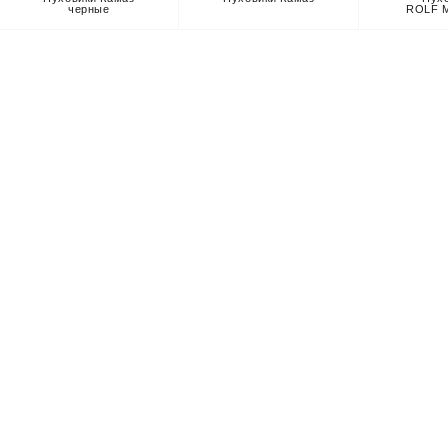
черные
ROLF M