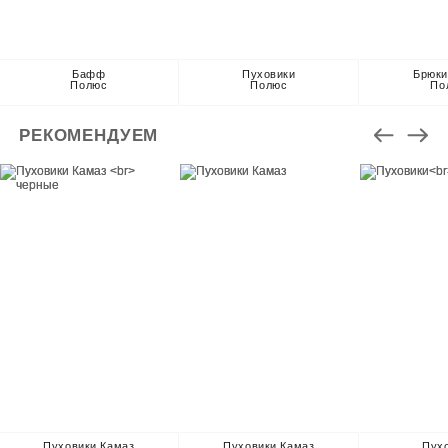
Бафф
Пуховики
Брюки
Полюс
Полюс
По
РЕКОМЕНДУЕМ
Пуховики Камаз
Пуховики Камаз
Пух