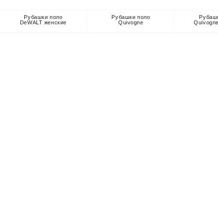
Рубашки поло
Рубашки поло
Рубаш
DeWALT женские
Quivogne
Quivogn