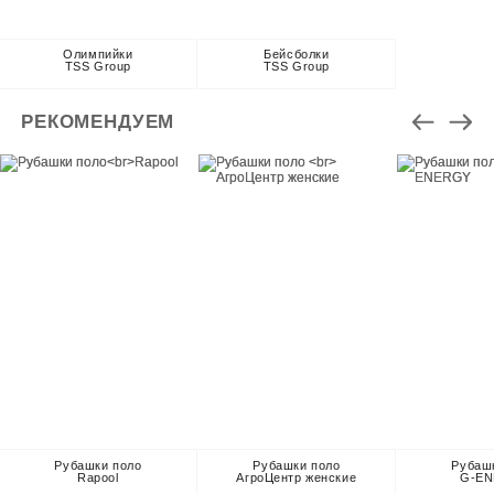
Олимпийки
Бейсболки
TSS Group
TSS Group
РЕКОМЕНДУЕМ
Рубашки поло
Рубашки поло
Рубаш
Rapool
АгроЦентр женские
G-E