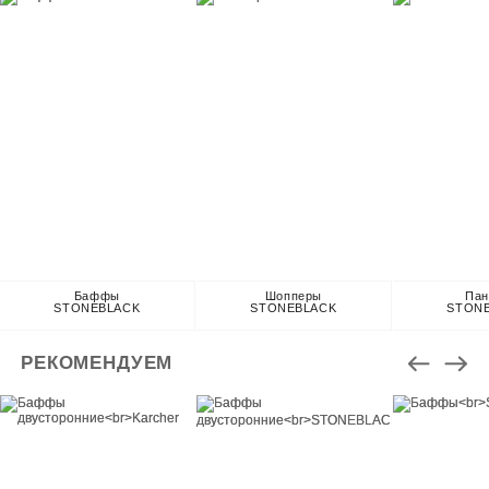
Баффы
Шопперы
Па
STONEBLACK
STONEBLACK
STON
РЕКОМЕНДУЕМ