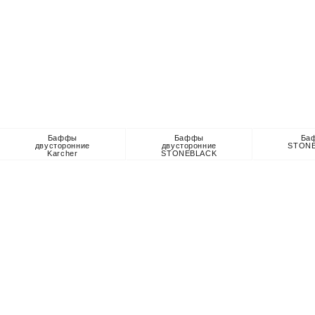
Баффы
Баффы
Ба
двусторонние
двусторонние
STON
Karcher
STONEBLACK