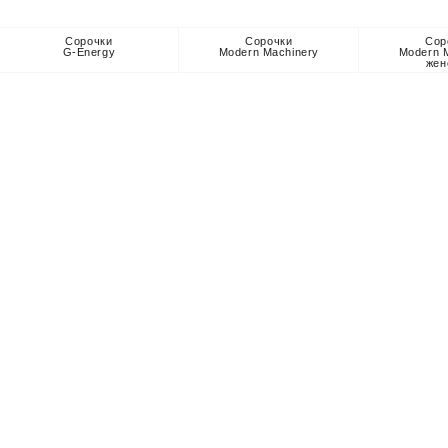
Сорочки
Сорочки
Сор
G-Energy
Modern Machinery
Modern 
жен