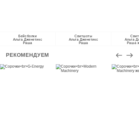
Бейсболки
Свитшоты
Сви
Альта Дженетикс
Альта Дженетикс
Альта Д
Раша
Раша
Раша 
РЕКОМЕНДУЕМ