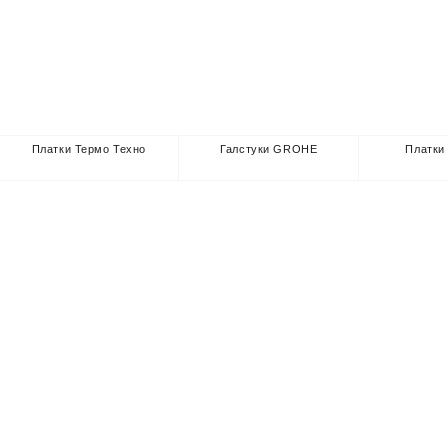
Платки Термо Техно
Галстуки GROHE
Платк