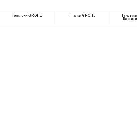
Галстуки GROHE
Платки GROHE
Галстук
Белояр