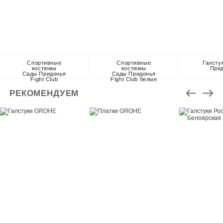
Спортивные
Спортивные
Галсту
костюмы
костюмы
При
Сады Придонья
Сады Придонья
Fight Club
Fight Club белые
РЕКОМЕНДУЕМ