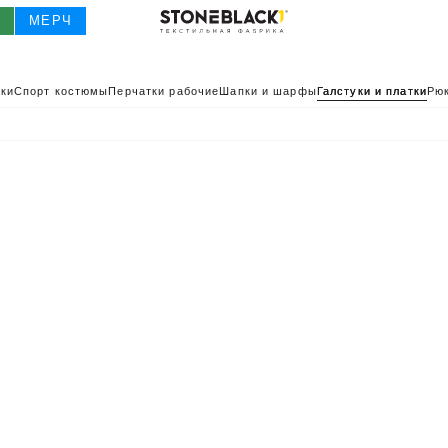
О
МЕРЧ
ки
Спорт костюмы
Перчатки рабочие
Шапки и шарфы
Галстуки и платки
Рюк
О
КАТАЛОГ 2025
КАТАЛОГ
ИВНАЯ ОДЕЖДА