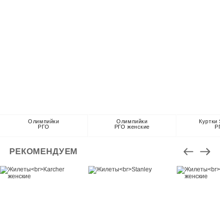
Олимпийки
Олимпийки
Куртки 
РГО
РГО женские
Р
РЕКОМЕНДУЕМ