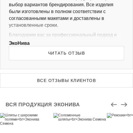
выбор вариантов брендирования. Все изделия
были изготовлены в полном соответствии с
согласованными макетами и доставлены в
установленные сроки.
Благодарим вас за профессиональный подход и
надежное партнерство. Желаем Вам успехов в
ЭкоНива
бизнесе, новых достижений и процветания!
ЧИТАТЬ ОТЗЫВ
ВСЕ ОТЗЫВЫ КЛИЕНТОВ
ВСЯ ПРОДУКЦИЯ ЭКОНИВА