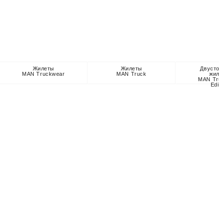
Жилеты
Жилеты
Двуст
MAN Truckwear
MAN Truck
жи
MAN Tr
Edi