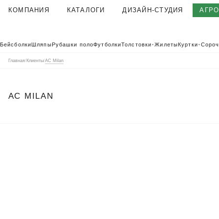
КОМПАНИЯ
КАТАЛОГИ
ДИЗАЙН-СТУДИЯ
АГР
О КОМПАНИИ
Бейсболки
Шляпы
Рубашки поло
Футболки
Толстовки
Жилеты
Куртки
Сороч
▼
▼
КОРПОРАТИВНАЯ ОДЕЖДА
Главная
/
Клиенты
/
AC Milan
ТЕКСТИЛЬНАЯ ФАБРИКА
КЛИЕНТЫ
AC MILAN
ОТЗЫВЫ
ПОЛЬЗОВАТЕЛЬСКОЕ СОГЛАШЕНИЕ
ГАРАНТИИ И КАЧЕСТВО
ДОСТАВКА И ОПЛАТА
БЛОГ
ВАКАНСИИ
КОНТАКТЫ
АГР
КАТАЛОГ 2026
КОРПОРАТ