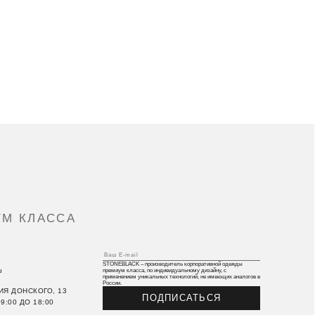
М КЛАССА
7
STONEBLACK – производитель корпоративной одежды
u
премиум класса, по индивидуальному дизайну, с
применением уникальных технологий, не имеющих аналогов в
России.
ИЯ ДОНСКОГО, 13
ПОДПИСАТЬСЯ
9:00 ДО 18:00