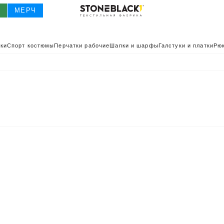
О
МЕРЧ
ки
Спорт костюмы
Перчатки рабочие
Шапки и шарфы
Галстуки и платки
Рюк
О
КАТАЛОГ 2025
КАТАЛОГ
ИВНАЯ ОДЕЖДА