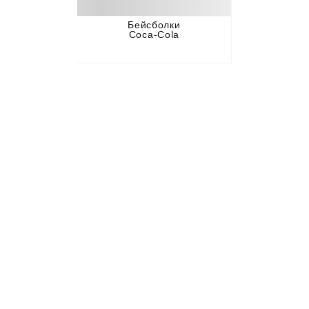
Бейсболки
Coca-Cola
ПРОИЗВОДИТЕЛЬ
КОРПОРАТИВНОЙ
ОДЕЖДЫ ПРЕМИУМ
КЛАССА
КОНТАКТЫ