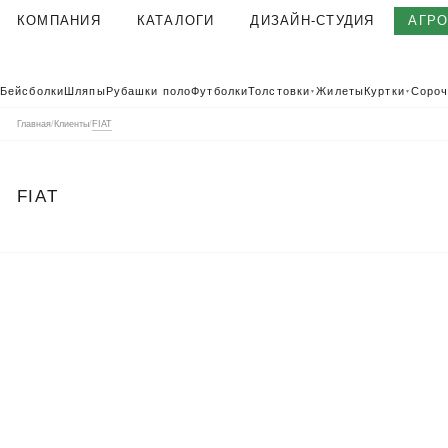
КОМПАНИЯ
КАТАЛОГИ
ДИЗАЙН-СТУДИЯ
АГР
О КОМПАНИИ
Бейсболки
Шляпы
Рубашки поло
Футболки
Толстовки
Жилеты
Куртки
Сороч
▼
▼
КОРПОРАТИВНАЯ ОДЕЖДА
Главная
/
Клиенты
/
FIAT
ТЕКСТИЛЬНАЯ ФАБРИКА
КЛИЕНТЫ
FIAT
ОТЗЫВЫ
ПОЛЬЗОВАТЕЛЬСКОЕ СОГЛАШЕНИЕ
ГАРАНТИИ И КАЧЕСТВО
ДОСТАВКА И ОПЛАТА
БЛОГ
ВАКАНСИИ
КОНТАКТЫ
АГР
КАТАЛОГ 2026
КОРПОРАТ