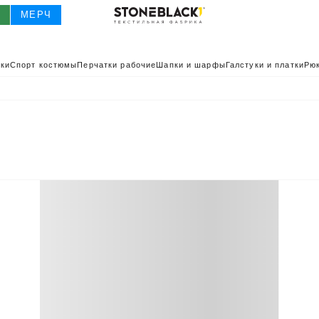
О
МЕРЧ
ки
Спорт костюмы
Перчатки рабочие
Шапки и шарфы
Галстуки и платки
Рюк
О
КАТАЛОГ 2025
КАТАЛОГ
ИВНАЯ ОДЕЖДА