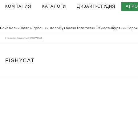
КОМПАНИЯ
КАТАЛОГИ
ДИЗАЙН-СТУДИЯ
АГР
О КОМПАНИИ
Бейсболки
Шляпы
Рубашки поло
Футболки
Толстовки
Жилеты
Куртки
Сороч
▼
▼
КОРПОРАТИВНАЯ ОДЕЖДА
Главная
/
Клиенты
/
FISHYCAT
ТЕКСТИЛЬНАЯ ФАБРИКА
КЛИЕНТЫ
FISHYCAT
ОТЗЫВЫ
ПОЛЬЗОВАТЕЛЬСКОЕ СОГЛАШЕНИЕ
ГАРАНТИИ И КАЧЕСТВО
ДОСТАВКА И ОПЛАТА
БЛОГ
ВАКАНСИИ
КОНТАКТЫ
АГР
КАТАЛОГ 2026
КОРПОРАТ