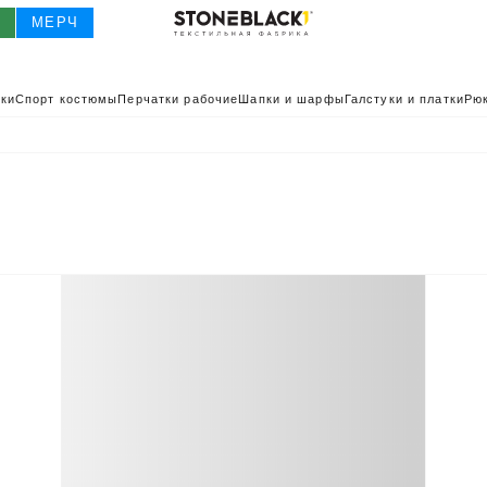
О
МЕРЧ
ки
Спорт костюмы
Перчатки рабочие
Шапки и шарфы
Галстуки и платки
Рюк
О
КАТАЛОГ 2025
КАТАЛОГ
ИВНАЯ ОДЕЖДА