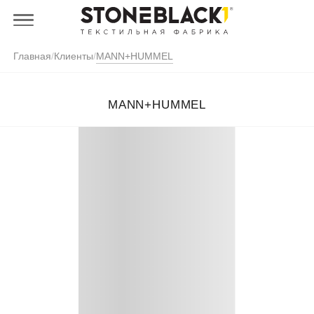
Главная
/
Клиенты
/
MANN+HUMMEL
MANN+HUMMEL