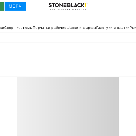
О
МЕРЧ
ки
Спорт костюмы
Перчатки рабочие
Шапки и шарфы
Галстуки и платки
Рюк
О
КАТАЛОГ 2025
КАТАЛОГ
ИВНАЯ ОДЕЖДА