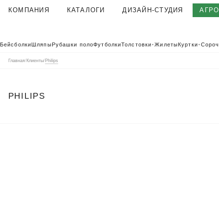
КОМПАНИЯ
КАТАЛОГИ
ДИЗАЙН-СТУДИЯ
АГР
О КОМПАНИИ
Бейсболки
Шляпы
Рубашки поло
Футболки
Толстовки
Жилеты
Куртки
Сороч
▼
▼
КОРПОРАТИВНАЯ ОДЕЖДА
Главная
/
Клиенты
/
Philips
ТЕКСТИЛЬНАЯ ФАБРИКА
КЛИЕНТЫ
PHILIPS
ОТЗЫВЫ
ПОЛЬЗОВАТЕЛЬСКОЕ СОГЛАШЕНИЕ
ГАРАНТИИ И КАЧЕСТВО
ДОСТАВКА И ОПЛАТА
БЛОГ
ВАКАНСИИ
КОНТАКТЫ
АГР
КАТАЛОГ 2026
КОРПОРАТ