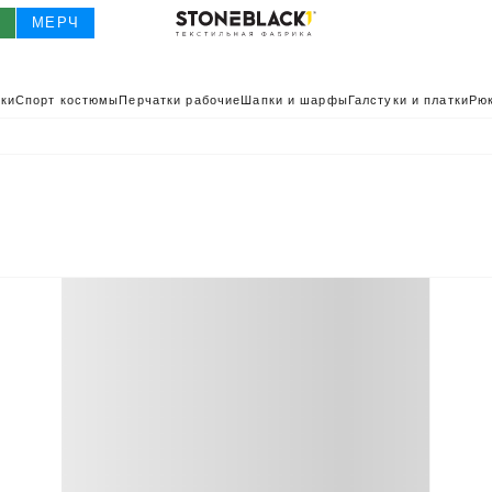
О
МЕРЧ
ки
Спорт костюмы
Перчатки рабочие
Шапки и шарфы
Галстуки и платки
Рюк
О
КАТАЛОГ 2025
КАТАЛОГ
ИВНАЯ ОДЕЖДА