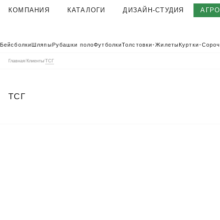
КОМПАНИЯ
КАТАЛОГИ
ДИЗАЙН-СТУДИЯ
АГР
О КОМПАНИИ
Бейсболки
Шляпы
Рубашки поло
Футболки
Толстовки
Жилеты
Куртки
Сороч
▼
▼
КОРПОРАТИВНАЯ ОДЕЖДА
Главная
/
Клиенты
/
ТСГ
ТЕКСТИЛЬНАЯ ФАБРИКА
КЛИЕНТЫ
ТСГ
ОТЗЫВЫ
ПОЛЬЗОВАТЕЛЬСКОЕ СОГЛАШЕНИЕ
ГАРАНТИИ И КАЧЕСТВО
ДОСТАВКА И ОПЛАТА
БЛОГ
ВАКАНСИИ
КОНТАКТЫ
АГР
КАТАЛОГ 2026
КОРПОРАТ