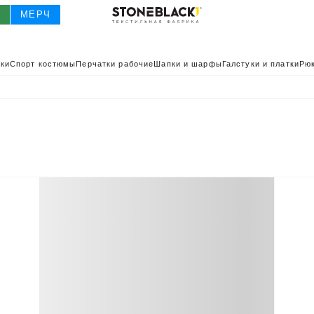
О
МЕРЧ
ки
Спорт костюмы
Перчатки рабочие
Шапки и шарфы
Галстуки и платки
Рюк
О
КАТАЛОГ 2025
КАТАЛОГ
ИВНАЯ ОДЕЖДА