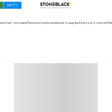
О
МЕРЧ
ки
Спорт костюмы
Перчатки рабочие
Шапки и шарфы
Галстуки и платки
Рюк
О
КАТАЛОГ 2025
КАТАЛОГ
ИВНАЯ ОДЕЖДА