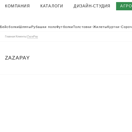
КОМПАНИЯ
КАТАЛОГИ
ДИЗАЙН-СТУДИЯ
АГР
О КОМПАНИИ
Бейсболки
Шляпы
Рубашки поло
Футболки
Толстовки
Жилеты
Куртки
Сороч
▼
▼
КОРПОРАТИВНАЯ ОДЕЖДА
Главная
/
Клиенты
/
ZazaPay
ТЕКСТИЛЬНАЯ ФАБРИКА
КЛИЕНТЫ
ZAZAPAY
ОТЗЫВЫ
ПОЛЬЗОВАТЕЛЬСКОЕ СОГЛАШЕНИЕ
ГАРАНТИИ И КАЧЕСТВО
ДОСТАВКА И ОПЛАТА
БЛОГ
ВАКАНСИИ
КОНТАКТЫ
АГР
КАТАЛОГ 2026
КОРПОРАТ