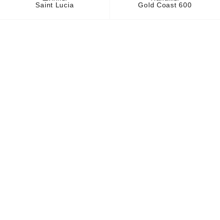
Saint Lucia
Gold Coast 600
ПРОИЗВОДИТЕЛЬ
КОРПОРАТИВНОЙ
ОДЕЖДЫ ПРЕМИУМ
КЛАССА
КОНТАКТЫ
+7 (495) 713-1777
info@stoneblack.ru