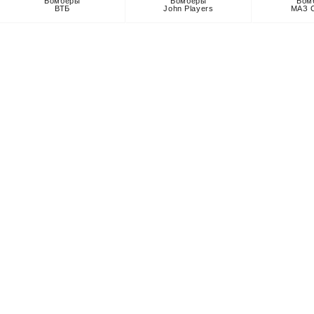
Бомберы
Бомберы
Бом
ВТБ
John Players
МАЗ C