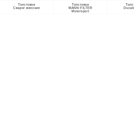
Толстовки
Толстовки
Толс
Сварог женские
MANN-FILTER
Ducat
Motorsport