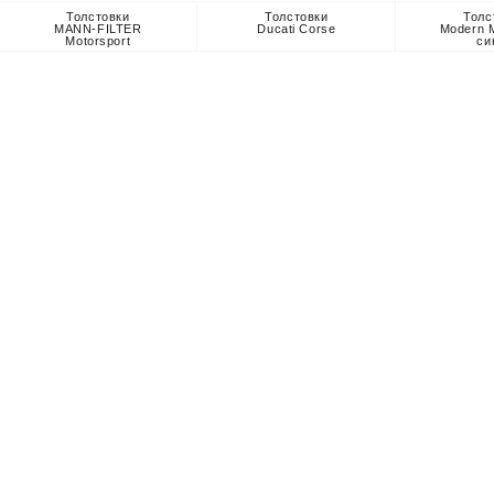
Толстовки
Толстовки
Толс
MANN-FILTER
Ducati Corse
Modern 
Motorsport
си