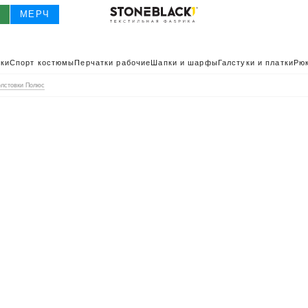
О
МЕРЧ
ки
Спорт костюмы
Перчатки рабочие
Шапки и шарфы
Галстуки и платки
Рюк
олстовки Полюс
О
КАТАЛОГ 2025
КАТАЛОГ
ИВНАЯ ОДЕЖДА