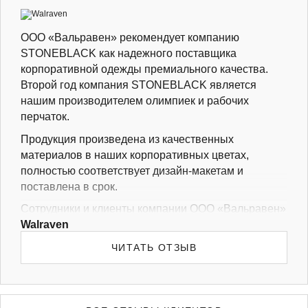
ООО «Вальравен» рекомендует компанию
STONEBLACK как надежного поставщика
корпоративной одежды премиального качества.
Второй год компания STONEBLACK является
нашим производителем олимпиек и рабочих
перчаток.
Продукция произведена из качественных
материалов в наших корпоративных цветах,
полностью соответствует дизайн-макетам и
поставлена в срок.
Сотрудники и клиенты компании ООО «Вальравен»
Walraven
очень довольны.
Компания STONEBLACK зарекомендовала себя
ЧИТАТЬ ОТЗЫВ
как надежный и профессиональный партнер.