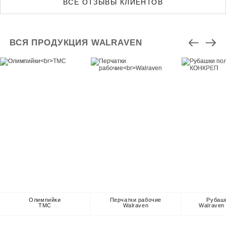
ВСЕ ОТЗЫВЫ КЛИЕНТОВ
ВСЯ ПРОДУКЦИЯ WALRAVEN
Олимпийки
Перчатки рабочие
Рубаш
TMC
Walraven
Walrave