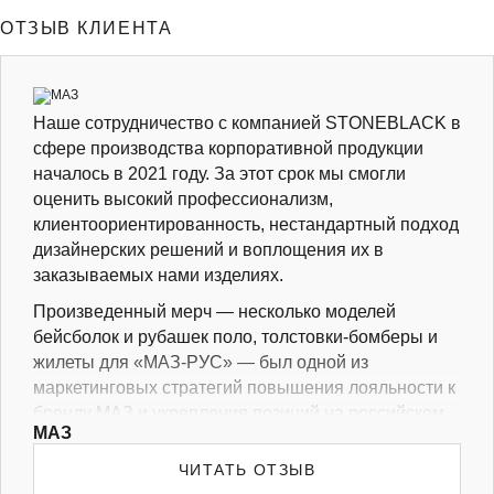
ОТЗЫВ КЛИЕНТА
Наше сотрудничество с компанией STONEBLACK в
сфере производства корпоративной продукции
началось в 2021 году. За этот срок мы смогли
оценить высокий профессионализм,
клиентоориентированность, нестандартный подход
дизайнерских решений и воплощения их в
заказываемых нами изделиях.
Произведенный мерч — несколько моделей
бейсболок и рубашек поло, толстовки-бомберы и
жилеты для «МАЗ-РУС» — был одной из
маркетинговых стратегий повышения лояльности к
бренду МАЗ и укрепления позиций на российском
МАЗ
рынке. Рассматриваем продолжение
сотрудничества в долгосрочной перспективе.
ЧИТАТЬ ОТЗЫВ