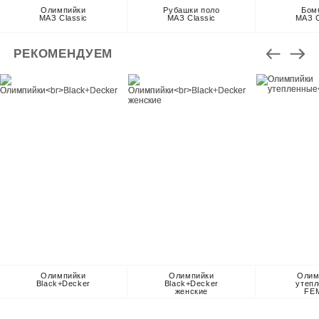
Олимпийки
Рубашки поло
Бом
МАЗ Classic
МАЗ Classic
МАЗ C
РЕКОМЕНДУЕМ
Олимпийки
Олимпийки
Олим
Black+Decker
Black+Decker
утеп
женские
FE