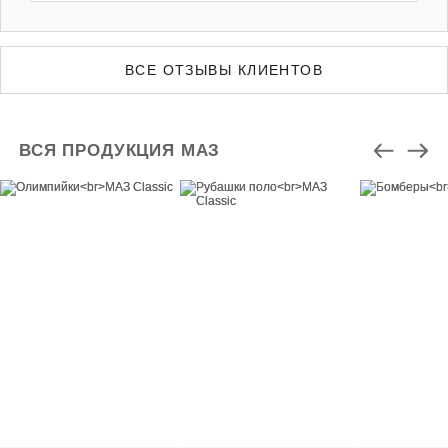
ООО «МАЗ-РУС» выражает искреннюю
благодарность компании STONEBLACK за высокий
профессионализм, оперативность в решении всех
ВСЕ ОТЗЫВЫ КЛИЕНТОВ
задач и отличное качество продукции и
рекомендует текстильную фабрику STONEBLACK
как надежного партнера в области обеспечения
компании текстильной продукцией премиального
ВСЯ ПРОДУКЦИЯ МАЗ
качества.