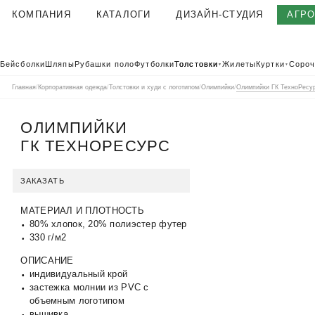
КОМПАНИЯ
КАТАЛОГИ
ДИЗАЙН-СТУДИЯ
АГР
О КОМПАНИИ
Бейсболки
Шляпы
Рубашки поло
Футболки
Толстовки
Жилеты
Куртки
Сороч
▼
▼
КОРПОРАТИВНАЯ ОДЕЖДА
Главная
/
Корпоративная одежда
/
Толстовки и худи с логотипом
/
Олимпийки
/
Олимпийки ГК ТехноРесу
ТЕКСТИЛЬНАЯ ФАБРИКА
КЛИЕНТЫ
ОЛИМПИЙКИ
ГК ТЕХНОРЕСУРС
ОТЗЫВЫ
ПОЛЬЗОВАТЕЛЬСКОЕ СОГЛАШЕНИЕ
ЗАКАЗАТЬ
ГАРАНТИИ И КАЧЕСТВО
ДОСТАВКА И ОПЛАТА
МАТЕРИАЛ И ПЛОТНОСТЬ
80% хлопок, 20% полиэстер футер
БЛОГ
330 г/м2
ВАКАНСИИ
ОПИСАНИЕ
КОНТАКТЫ
АГР
КАТАЛОГ 2026
индивидуальный крой
КОРПОРАТ
застежка молнии из PVC c
объемным логотипом
вышивка