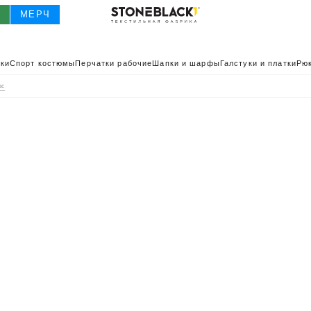
О
МЕРЧ
ки
Спорт костюмы
Перчатки рабочие
Шапки и шарфы
Галстуки и платки
Рюк
рс
О
КАТАЛОГ 2025
КАТАЛОГ
ИВНАЯ ОДЕЖДА