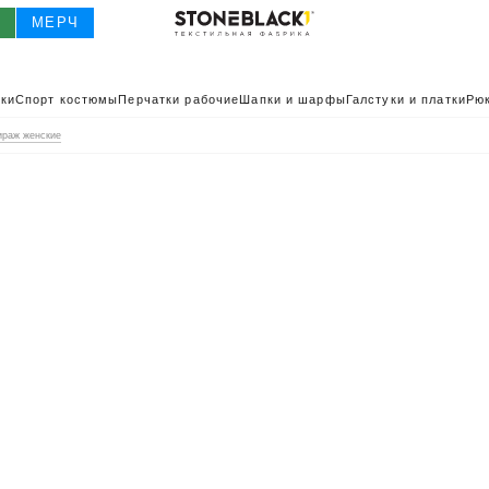
О
МЕРЧ
ки
Спорт костюмы
Перчатки рабочие
Шапки и шарфы
Галстуки и платки
Рюк
ираж женские
О
КАТАЛОГ 2025
КАТАЛОГ
ИВНАЯ ОДЕЖДА