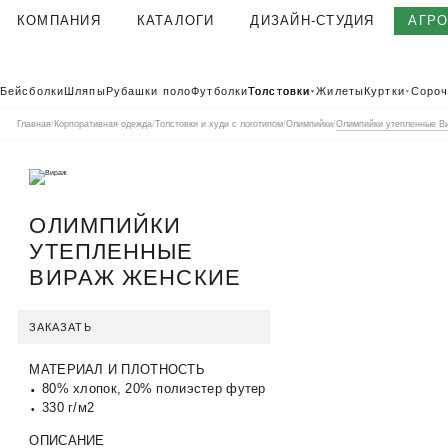
КОМПАНИЯ
КАТАЛОГИ
ДИЗАЙН-СТУДИЯ
АГР
О КОМПАНИИ
Бейсболки
Шляпы
Рубашки поло
Футболки
Толстовки
Жилеты
Куртки
Сороч
▼
▼
КОРПОРАТИВНАЯ ОДЕЖДА
Главная
/
Корпоративная одежда
/
Толстовки и худи с логотипом
/
Олимпийки
/
Олимпийки утепленные В
ТЕКСТИЛЬНАЯ ФАБРИКА
КЛИЕНТЫ
ОТЗЫВЫ
ОЛИМПИЙКИ
ПОЛЬЗОВАТЕЛЬСКОЕ СОГЛАШЕНИЕ
УТЕПЛЕННЫЕ
ГАРАНТИИ И КАЧЕСТВО
ВИРАЖ ЖЕНСКИЕ
ДОСТАВКА И ОПЛАТА
БЛОГ
ЗАКАЗАТЬ
ВАКАНСИИ
МАТЕРИАЛ И ПЛОТНОСТЬ
КОНТАКТЫ
АГР
КАТАЛОГ 2026
80% хлопок, 20% полиэстер футер
КОРПОРАТ
330 г/м2
ОПИСАНИЕ