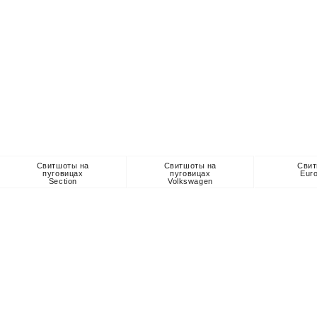
Свитшоты на
Свитшоты на
Сви
пуговицах
пуговицах
Eur
Section
Volkswagen