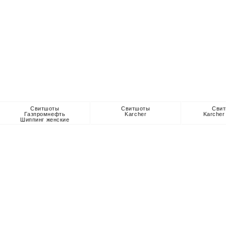
Свитшоты
Свитшоты
Сви
Газпромнефть
Karcher
Karcher
Шиппинг женские