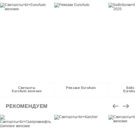
Свитшоты
Рюкзаки EuroAuto
Бейс
EuroAuto женские
EuroAu
РЕКОМЕНДУЕМ