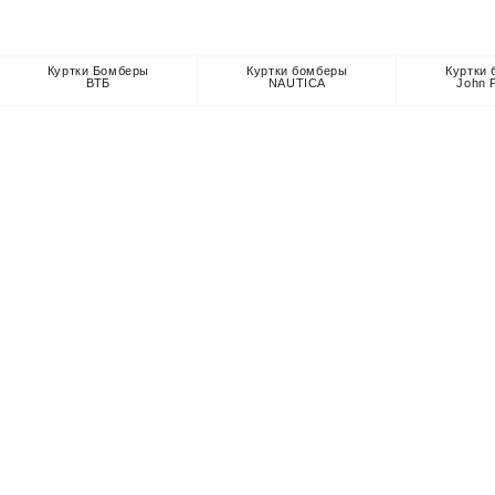
Куртки Бомберы
Куртки бомберы
Куртки
ВТБ
NAUTICA
John 