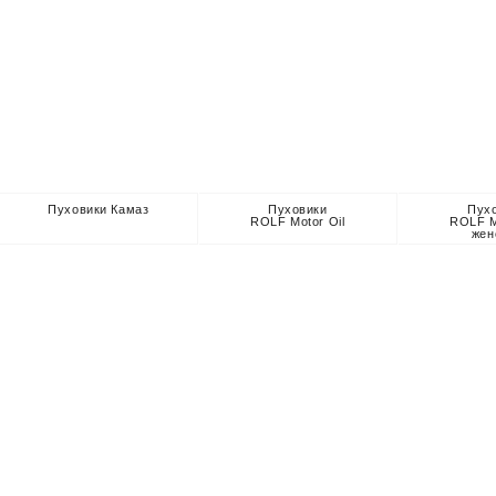
Пуховики Камаз
Пуховики
Пух
ROLF Motor Oil
ROLF M
жен