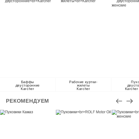
Баффы
Рабочие куртки-
Пух
двусторонние
жилеты
двуст
Karcher
Karcher
Karcher
РЕКОМЕНДУЕМ