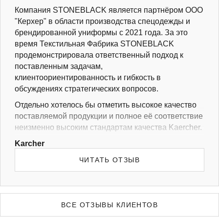
Компания STONEBLACK является партнёром ООО
"Керхер" в области производства спецодежды и
брендированной униформы с 2021 года. За это
время Текстильная Фабрика STONEBLACK
продемонстрировала ответственный подход к
поставленным задачам,
клиентоориентированность и гибкость в
обсуждениях стратегических вопросов.
Отдельно хотелось бы отметить высокое качество
поставляемой продукции и полное её соответствие
неизменно высоким стандартам качества Kaercher.
Мы готовы рекомендовать ИП Коновалов как
Karcher
основного и надёжного Поставщика униформы и
ЧИТАТЬ ОТЗЫВ
спецодежды, а также, как стабильного делового
партнёра.
ВСЕ ОТЗЫВЫ КЛИЕНТОВ