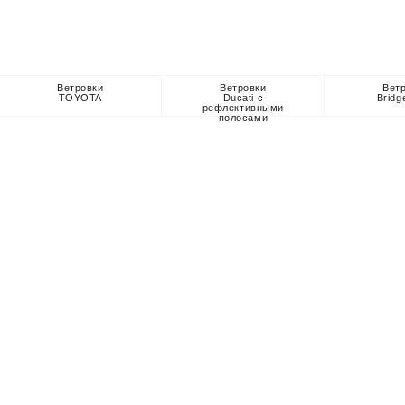
Ветровки
Ветровки
Вет
TOYOTA
Ducati с
Bridg
рефлективными
полосами