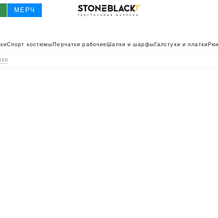
О
МЕРЧ
ки
Спорт костюмы
Перчатки рабочие
Шапки и шарфы
Галстуки и платки
Рюк
LTER
О
КАТАЛОГ 2025
КАТАЛОГ
ИВНАЯ ОДЕЖДА