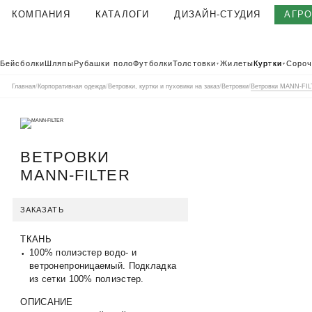
КОМПАНИЯ
КАТАЛОГИ
ДИЗАЙН-СТУДИЯ
АГР
О КОМПАНИИ
Бейсболки
Шляпы
Рубашки поло
Футболки
Толстовки
Жилеты
Куртки
Сороч
▼
▼
КОРПОРАТИВНАЯ ОДЕЖДА
Главная
/
Корпоративная одежда
/
Ветровки, куртки и пуховики на заказ
/
Ветровки
/
Ветровки MANN-FI
ТЕКСТИЛЬНАЯ ФАБРИКА
КЛИЕНТЫ
ОТЗЫВЫ
ВЕТРОВКИ
ПОЛЬЗОВАТЕЛЬСКОЕ СОГЛАШЕНИЕ
MANN-FILTER
ГАРАНТИИ И КАЧЕСТВО
ДОСТАВКА И ОПЛАТА
ЗАКАЗАТЬ
БЛОГ
ТКАНЬ
ВАКАНСИИ
100% полиэстер водо- и
КОНТАКТЫ
ветронепроницаемый. Подкладка
АГР
КАТАЛОГ 2026
из сетки 100% полиэстер.
КОРПОРАТ
ОПИСАНИЕ