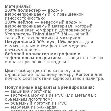
Материалы:
100% полиэстер
— водо- и
ветронепроницаемый, с повышенной
износостойкостью;
100% нейлон
— невесомый водо- и
ветронепроницаемый материал, который
обеспечивает комфорт и долговечность;
Утеплитель Thinsulate™ 3M
— лёгкий,
тёплый и технологичный материал;
Натуральный 90% пух, 10% перо
— для
самых теплых и комфортных моделей
премиум-класса.
Softshell полиэстер микрофлис с
тефлоновым покрытием
— защита от ветра
и влаги при лёгкости изделия.
Цвет:
выбор цвета по каталогу или
окрашивание по вашему номеру
Pantone
для
полного соответствия корпоративной палитре.
Популярные варианты брендирования:
— вышивка логотипа;
— застежка молнии из PVC или металла с
объёмным логотипом;
— объемный логотип из PVC;
— эмблема из жаккарда;