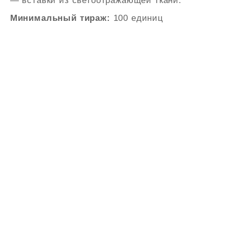
— вставки из светоотражающей ткани.
Минимальный тираж:
100 единиц
ПРОИЗВОДИТЕЛЬ
КОРПОРАТИВНОЙ
ОДЕЖДЫ ПРЕМИУМ
КЛАССА
КОНТАКТЫ
+7 (495) 713-1777
info@stoneblack.ru