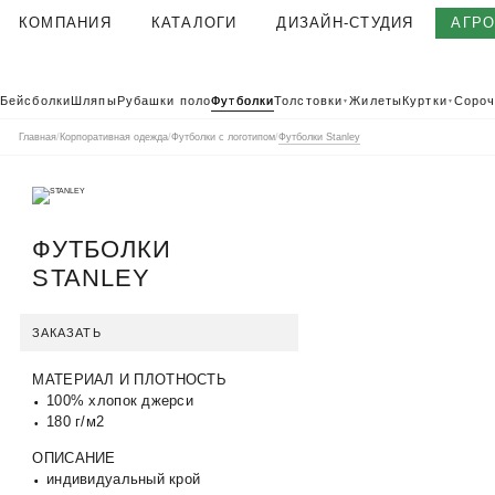
КОМПАНИЯ
КАТАЛОГИ
ДИЗАЙН-СТУДИЯ
АГР
О КОМПАНИИ
Бейсболки
Шляпы
Рубашки поло
Футболки
Толстовки
Жилеты
Куртки
Сороч
▼
▼
КОРПОРАТИВНАЯ ОДЕЖДА
Главная
/
Корпоративная одежда
/
Футболки с логотипом
/
Футболки Stanley
ТЕКСТИЛЬНАЯ ФАБРИКА
КЛИЕНТЫ
ОТЗЫВЫ
ФУТБОЛКИ
ПОЛЬЗОВАТЕЛЬСКОЕ СОГЛАШЕНИЕ
STANLEY
ГАРАНТИИ И КАЧЕСТВО
ДОСТАВКА И ОПЛАТА
ЗАКАЗАТЬ
БЛОГ
МАТЕРИАЛ И ПЛОТНОСТЬ
ВАКАНСИИ
100% хлопок джерси
КОНТАКТЫ
180 г/м2
АГР
КАТАЛОГ 2026
КОРПОРАТ
ОПИСАНИЕ
индивидуальный крой