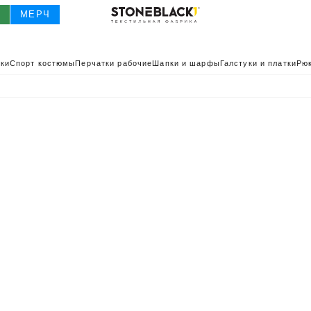
О
МЕРЧ
ки
Спорт костюмы
Перчатки рабочие
Шапки и шарфы
Галстуки и платки
Рюк
О
КАТАЛОГ 2025
КАТАЛОГ
ИВНАЯ ОДЕЖДА