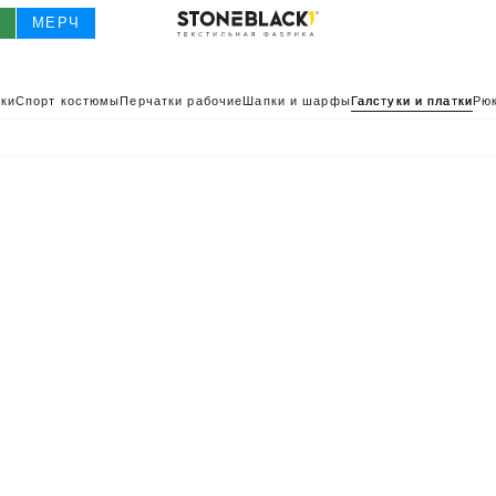
О
МЕРЧ
ки
Спорт костюмы
Перчатки рабочие
Шапки и шарфы
Галстуки и платки
Рюк
О
КАТАЛОГ 2025
КАТАЛОГ
ИВНАЯ ОДЕЖДА