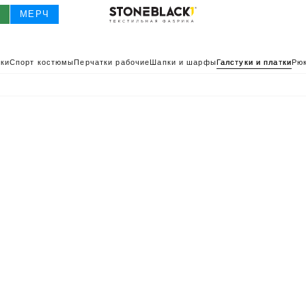
О
МЕРЧ
ки
Спорт костюмы
Перчатки рабочие
Шапки и шарфы
Галстуки и платки
Рюк
О
КАТАЛОГ 2025
КАТАЛОГ
ИВНАЯ ОДЕЖДА