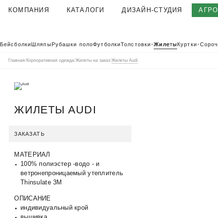
КОМПАНИЯ
КАТАЛОГИ
ДИЗАЙН-СТУДИЯ
АГР
О КОМПАНИИ
Бейсболки
Шляпы
Рубашки поло
Футболки
Толстовки
Жилеты
Куртки
Сороч
▼
▼
КОРПОРАТИВНАЯ ОДЕЖДА
Главная
/
Корпоративная одежда
/
Жилеты на заказ
/
Жилеты Audi
ТЕКСТИЛЬНАЯ ФАБРИКА
КЛИЕНТЫ
ОТЗЫВЫ
ЖИЛЕТЫ AUDI
ПОЛЬЗОВАТЕЛЬСКОЕ СОГЛАШЕНИЕ
ГАРАНТИИ И КАЧЕСТВО
ЗАКАЗАТЬ
ДОСТАВКА И ОПЛАТА
МАТЕРИАЛ
БЛОГ
100% полиэстер -водо - и
ВАКАНСИИ
ветронепроницаемый утеплитель
Thinsulate 3M
КОНТАКТЫ
АГР
КАТАЛОГ 2026
КОРПОРАТ
ОПИСАНИЕ
индивидуальный крой
вышивка