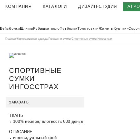
КОМПАНИЯ
КАТАЛОГИ
ДИЗАЙН-СТУДИЯ
АГР
О КОМПАНИИ
Бейсболки
Шляпы
Рубашки поло
Футболки
Толстовки
Жилеты
Куртки
Сороч
▼
▼
КОРПОРАТИВНАЯ ОДЕЖДА
Главная
/
Корпоративная одежда
/
Рюкзаки и сумки
/
Спортивные сумки Ингосстрах
ТЕКСТИЛЬНАЯ ФАБРИКА
КЛИЕНТЫ
ОТЗЫВЫ
СПОРТИВНЫЕ
ПОЛЬЗОВАТЕЛЬСКОЕ СОГЛАШЕНИЕ
СУМКИ
ГАРАНТИИ И КАЧЕСТВО
ИНГОССТРАХ
ДОСТАВКА И ОПЛАТА
БЛОГ
ЗАКАЗАТЬ
ВАКАНСИИ
ТКАНЬ
КОНТАКТЫ
АГР
КАТАЛОГ 2026
100% нейлон, плотность 600 денье
КОРПОРАТ
ОПИСАНИЕ
индивидуальный крой