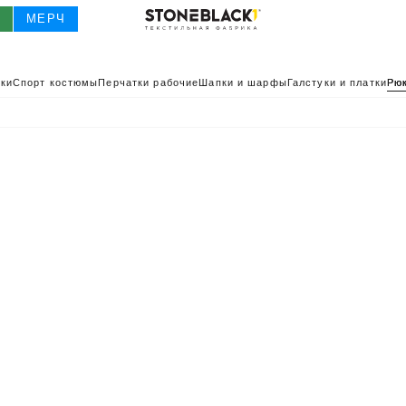
О
МЕРЧ
ки
Спорт костюмы
Перчатки рабочие
Шапки и шарфы
Галстуки и платки
Рюк
О
КАТАЛОГ 2025
КАТАЛОГ
ИВНАЯ ОДЕЖДА